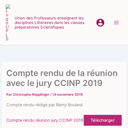
Aller
au
contenu
Union des Professeurs enseignant les
disciplines Littéraires dans les classes
Main
préparatoires Scientifiques
Men
Compte rendu de la réunion
avec le jury CCINP 2019
Par
Christophe Repplinger
/
14 novembre 2019
Compte rendu rédigé par Rémy Boulard
Compte rendu réunion jury CCINP 2019
Télécharger