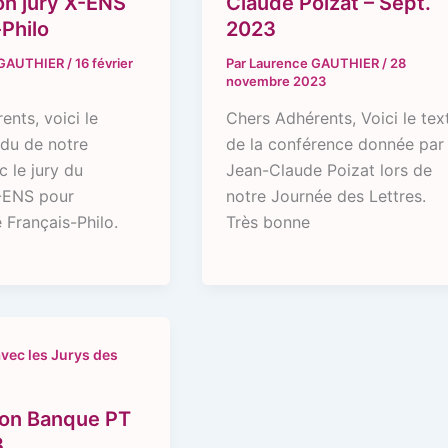
on jury X-ENS
Claude Poizat – Sept.
Philo
2023
 GAUTHIER
/
16 février
Par
Laurence GAUTHIER
/
28
novembre 2023
ents, voici le
Chers Adhérents, Voici le tex
du de notre
de la conférence donnée par
c le jury du
Jean-Claude Poizat lors de
-ENS pour
notre Journée des Lettres.
 Français-Philo.
Très bonne
vec les Jurys des
on Banque PT
3