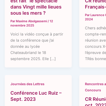
est fait “le spectacle”
CR réuni
dans Vingt mille lieues
Français-
sous les mers ?
Par
Laurence
2024
Par
Maxime Abolgassemi
/
12
novembre 2025
Chers adhér
Voici la vidéo conçue à partir
compte-ren
de la conférence que j’ai
réunion ave
donnée au lycée
concours X
Chateaubriand le 18
l’épreuve de
septembre 2025. Elle […]
TRès bonne
Journées des Lettres
Rencontres a
Concours
Conférence Luc Ruiz –
Sept. 2023
CR Réuni
oct. 202