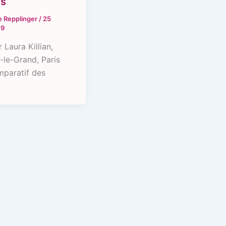
es
e Repplinger
/
25
19
 Laura Killian,
-le-Grand, Paris
mparatif des