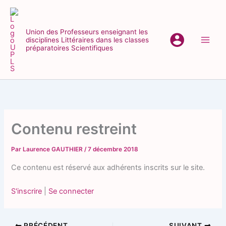
Aller
au
contenu
Union des Professeurs enseignant les
disciplines Littéraires dans les classes
Main
préparatoires Scientifiques
Men
Contenu restreint
Par
Laurence GAUTHIER
/
7 décembre 2018
Ce contenu est réservé aux adhérents inscrits sur le site.
S'inscrire
|
Se connecter
PRÉCÉDENT
SUIVANT