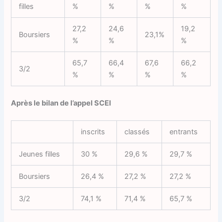
filles
%
%
%
%
27,2
24,6
19,2
Boursiers
23,1%
%
%
%
65,7
66,4
67,6
66,2
3/2
%
%
%
%
Après le bilan de l’appel SCEI
inscrits
classés
entrants
Jeunes filles
30 %
29,6 %
29,7 %
Boursiers
26,4 %
27,2 %
27,2 %
3/2
74,1 %
71,4 %
65,7 %